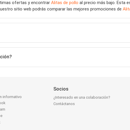
últimas ofertas y encontrar
Alitas de pollo
al precio más bajo. Esta e
n nuestro sitio web podrás comparar las mejores promociones de
Ali
oción?
Socios
ín informativo
¿Interesado en una colaboración?
ook
Contáctanos
ram
be
k