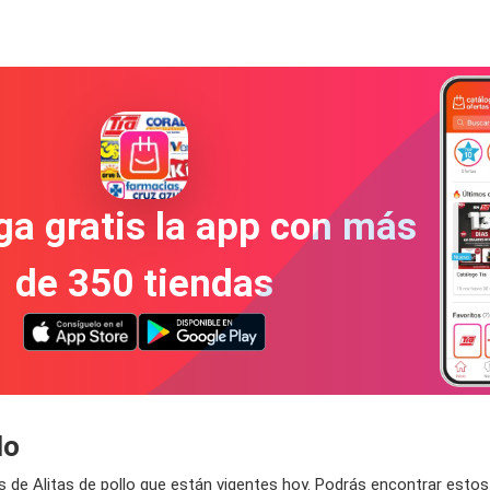
a gratis la app con más
de 350 tiendas
lo
de Alitas de pollo que están vigentes hoy. Podrás encontrar estos