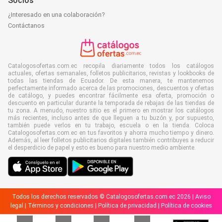
Socios
¿Interesado en una colaboración?
Contáctanos
Catalogosofertas.com.ec recopila diariamente todos los catálogos
actuales, ofertas semanales, folletos publicitarios, revistas y lookbooks de
todas las tiendas de Ecuador. De esta manera, te mantenemos
perfectamente informado acerca de las promociones, descuentos y ofertas
de catálogo, y puedes encontrar fácilmente esa oferta, promoción o
descuento en particular durante la temporada de rebajas de las tiendas de
tu zona. A menudo, nuestro sitio es el primero en mostrar los catálogos
más recientes, incluso antes de que lleguen a tu buzón y, por supuesto,
también puede verlos en tu trabajo, escuela o en la tienda. Coloca
Catalogosofertas.com.ec en tus favoritos y ahorra mucho tiempo y dinero.
Además, al leer folletos publicitarios digitales también contribuyes a reducir
el desperdicio de papel y esto es bueno para nuestro medio ambiente.
Todos los derechos reservados © Catalogosofertas.com.ec 2026 |
Aviso
legal
|
Términos y condiciones
|
Política de privacidad
|
Política de cookies