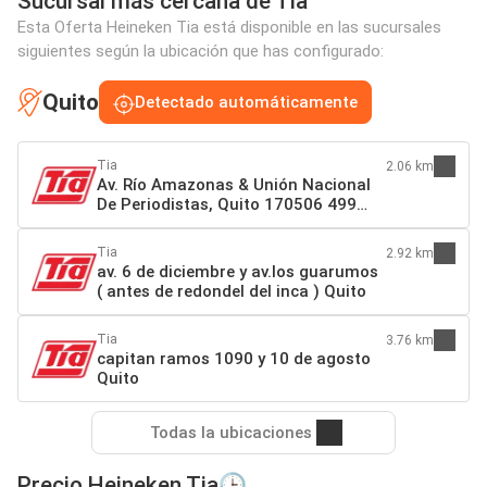
Sucursal más cercana de Tia
Esta Oferta Heineken Tia está disponible en las sucursales
siguientes según la ubicación que has configurado:
Quito
Detectado automáticamente
Tia
2.06 km
Av. Río Amazonas & Unión Nacional
De Periodistas, Quito 170506 499
Quito
Tia
2.92 km
av. 6 de diciembre y av.los guarumos
( antes de redondel del inca ) Quito
Tia
3.76 km
capitan ramos 1090 y 10 de agosto
Quito
Todas la ubicaciones
Precio Heineken Tia🕒