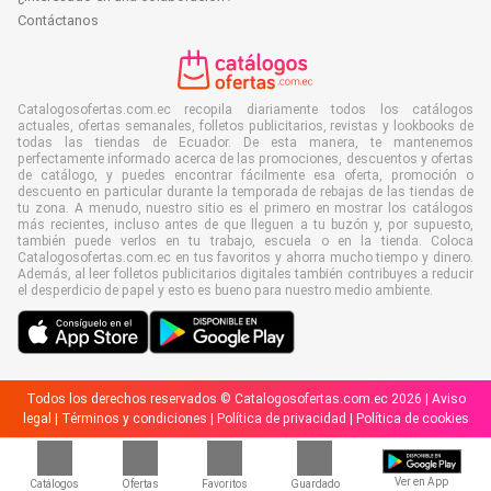
Contáctanos
Catalogosofertas.com.ec recopila diariamente todos los catálogos
actuales, ofertas semanales, folletos publicitarios, revistas y lookbooks de
todas las tiendas de Ecuador. De esta manera, te mantenemos
perfectamente informado acerca de las promociones, descuentos y ofertas
de catálogo, y puedes encontrar fácilmente esa oferta, promoción o
descuento en particular durante la temporada de rebajas de las tiendas de
tu zona. A menudo, nuestro sitio es el primero en mostrar los catálogos
más recientes, incluso antes de que lleguen a tu buzón y, por supuesto,
también puede verlos en tu trabajo, escuela o en la tienda. Coloca
Catalogosofertas.com.ec en tus favoritos y ahorra mucho tiempo y dinero.
Además, al leer folletos publicitarios digitales también contribuyes a reducir
el desperdicio de papel y esto es bueno para nuestro medio ambiente.
Todos los derechos reservados © Catalogosofertas.com.ec 2026 |
Aviso
legal
|
Términos y condiciones
|
Política de privacidad
|
Política de cookies
Ver en App
Catálogos
Ofertas
Favoritos
Guardado