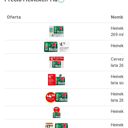
Oferta
Nombre
Heineken
269 ml
Heineken
Cerveza 
lata 269 
Heineken
lata sixp
Heineken
lata 269 
Heineken
Heineken