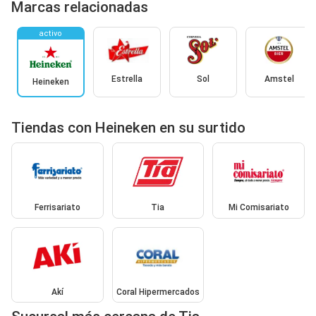
Marcas relacionadas
activo
Estrella
Sol
Amstel
Heineken
Tiendas con Heineken en su surtido
Ferrisariato
Tia
Mi Comisariato
Akí
Coral Hipermercados