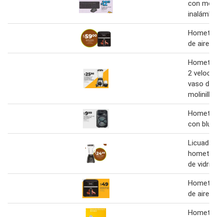
con mou
inalámbr
Hometech
de aire 5.
Hometech
2 veloci
vaso de v
molinillo 
Hometec
con blue
Licuador
hometec
de vidrio
Hometech
de aire 5.
Homete