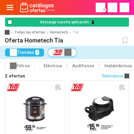
!
Descarga nuestra aplicación 📲
Todas las ofertas
Hometech
Tia
Oferta Hometech Tia
Tiendas
1
Filtros
Eléctrica
Audífonos
Inalámbricos
2 ofertas
Relevancia