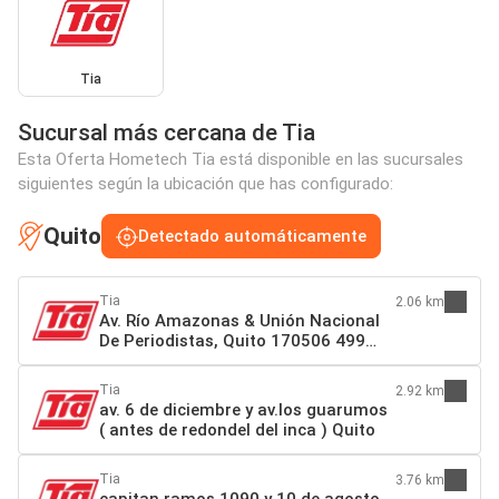
Tia
Sucursal más cercana de Tia
Esta Oferta Hometech Tia está disponible en las sucursales
siguientes según la ubicación que has configurado:
Quito
Detectado automáticamente
Tia
2.06 km
Av. Río Amazonas & Unión Nacional
De Periodistas, Quito 170506 499
Quito
Tia
2.92 km
av. 6 de diciembre y av.los guarumos
( antes de redondel del inca ) Quito
Tia
3.76 km