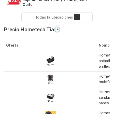
capitan ramos 1090 y 10 de agosto
Quito
Todas la ubicaciones
Precio Hometech Tia🕒
Oferta
Nombre
Homete
antiadhe
waflera g
Hometech
multifunc
Homete
sanduche
panes
Hometech