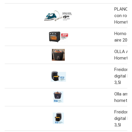
PLANCH
con roci
Homete
Horno fr
aire 20 
OLLA A
Hometec
Freidora 
digital 
3,5l
Olla arro
hometech
Freidora 
digital 
3,5l