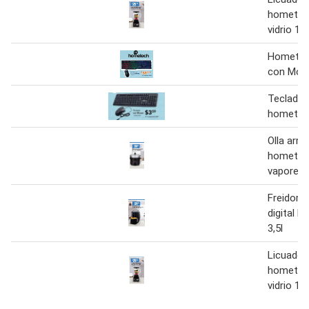
hometec
vidrio 1,5
Hometec
con Mou
Teclado
hometec
Olla arro
hometech
vaporera
Freidora 
digital 
3,5l
Licuador
hometec
vidrio 1.5