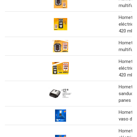
multifunc
Hometec
eléctric
420 ml
Hometech
multifunc
Hometec
eléctric
420 ml
Homete
sanduche
panes
Hometech
vaso de v
Hometec