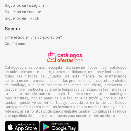
Síguenos en Instagram
Síguenos en Youtube
Síguenos en TikTok
Socios
¿Interesado en una colaboración?
Contáctanos
Catalogosofertas.com.ec recopila diariamente todos los catálogos
actuales, ofertas semanales, folletos publicitarios, revistas y lookbooks de
todas las tiendas de Ecuador. De esta manera, te mantenemos
perfectamente informado acerca de las promociones, descuentos y ofertas
de catálogo, y puedes encontrar fácilmente esa oferta, promoción o
descuento en particular durante la temporada de rebajas de las tiendas de
tu zona. A menudo, nuestro sitio es el primero en mostrar los catálogos
más recientes, incluso antes de que lleguen a tu buzón y, por supuesto,
también puede verlos en tu trabajo, escuela o en la tienda. Coloca
Catalogosofertas.com.ec en tus favoritos y ahorra mucho tiempo y dinero.
Además, al leer folletos publicitarios digitales también contribuyes a reducir
el desperdicio de papel y esto es bueno para nuestro medio ambiente.