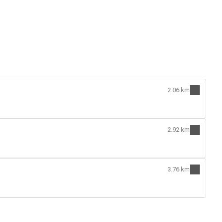
2.06 km
2.92 km
3.76 km