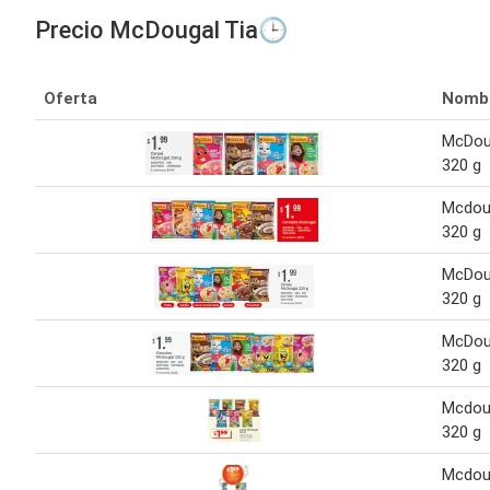
Precio McDougal Tia🕒
Oferta
Nomb
McDoug
320 g
Mcdoug
320 g
McDoug
320 g
McDou
320 g
Mcdoug
320 g
Mcdoug