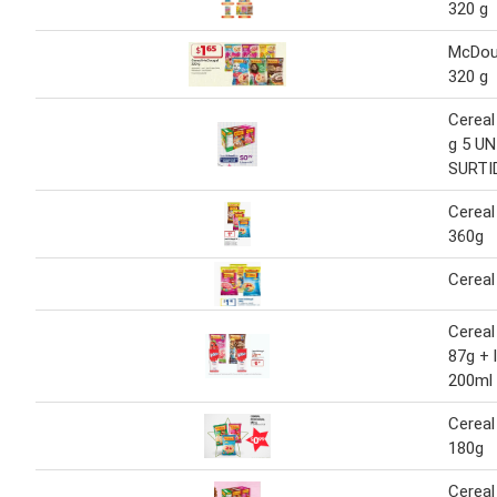
320 g
McDou
320 g
Cereal
g 5 U
SURTI
Cerea
360g
Cerea
Cerea
87g + 
200ml
Cerea
180g
Cereal