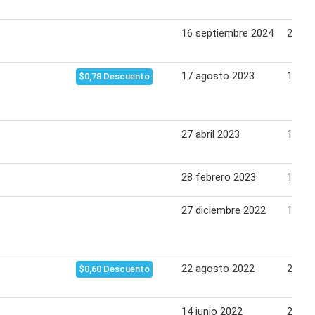
16 septiembre 2024
25 se
17 agosto 2023
15 se
$0,78 Descuento
27 abril 2023
15 ma
28 febrero 2023
14 ma
27 diciembre 2022
12 en
22 agosto 2022
24 ag
$0,60 Descuento
14 junio 2022
28 ju