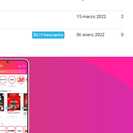
15 marzo 2022
22 ma
06 enero 2022
05 fe
$0,11 Descuento