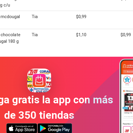
g c/u
l mcdougal
Tia
$0,99
 chocolate
Tia
$1,10
$0,99
gal 180 g
a gratis la app con más
de 350 tiendas