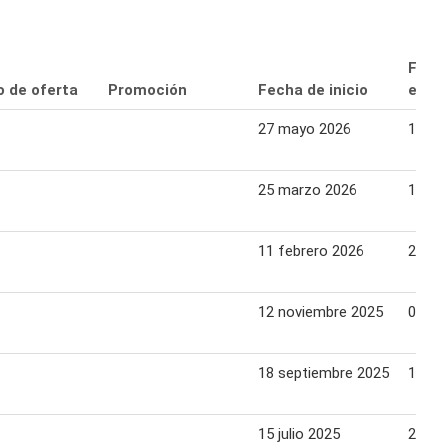
Fech
o de oferta
Promoción
Fecha de inicio
expir
27 mayo 2026
10 ju
25 marzo 2026
13 abr
11 febrero 2026
24 fe
12 noviembre 2025
02 di
18 septiembre 2025
18 se
15 julio 2025
28 jul