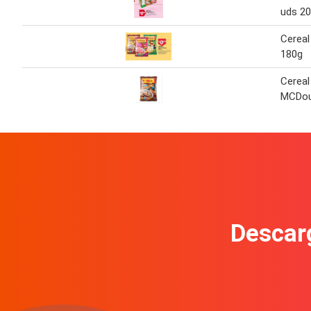
uds 20
Cerea
180g
Cereal
MCDou
Descarg