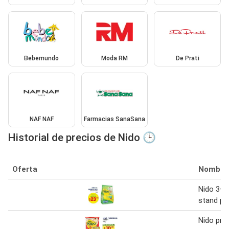
Bebemundo
Moda RM
De Prati
NAF NAF
Farmacias SanaSana
Historial de precios de Nido 🕒
Oferta
Nombre
Nido 3+ 
stand pa
Nido pro