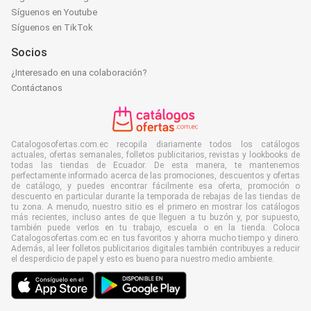
Síguenos en Youtube
Síguenos en TikTok
Socios
¿Interesado en una colaboración?
Contáctanos
Catalogosofertas.com.ec recopila diariamente todos los catálogos
actuales, ofertas semanales, folletos publicitarios, revistas y lookbooks de
todas las tiendas de Ecuador. De esta manera, te mantenemos
perfectamente informado acerca de las promociones, descuentos y ofertas
de catálogo, y puedes encontrar fácilmente esa oferta, promoción o
descuento en particular durante la temporada de rebajas de las tiendas de
tu zona. A menudo, nuestro sitio es el primero en mostrar los catálogos
más recientes, incluso antes de que lleguen a tu buzón y, por supuesto,
también puede verlos en tu trabajo, escuela o en la tienda. Coloca
Catalogosofertas.com.ec en tus favoritos y ahorra mucho tiempo y dinero.
Además, al leer folletos publicitarios digitales también contribuyes a reducir
el desperdicio de papel y esto es bueno para nuestro medio ambiente.