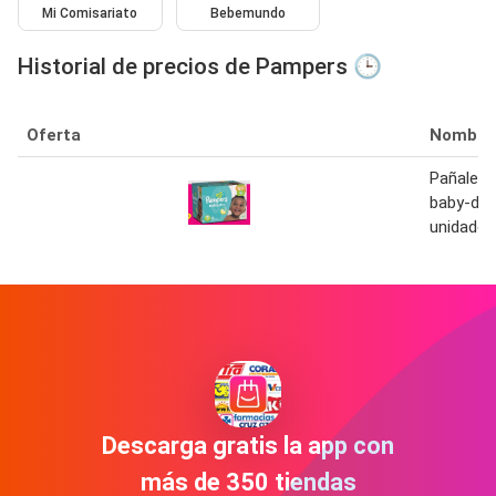
Mi Comisariato
Bebemundo
Historial de precios de Pampers 🕒
Oferta
Nombre
Pañales
baby-dry, 
unidades
Descarga gratis la app con
más de 350 tiendas