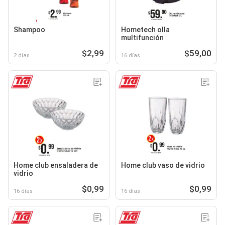
Shampoo
Hometech olla
multifunción
$2,99
$59,00
2 días
16 días
Home club ensaladera de
Home club vaso de vidrio
vidrio
$0,99
$0,99
16 días
16 días