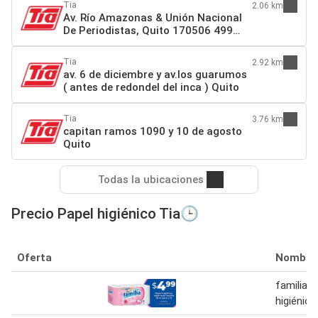
Tia
2.06 km
Av. Río Amazonas & Unión Nacional
De Periodistas, Quito 170506 499
Quito
Tia
2.92 km
av. 6 de diciembre y av.los guarumos
( antes de redondel del inca ) Quito
Tia
3.76 km
capitan ramos 1090 y 10 de agosto
Quito
Todas la ubicaciones
Precio Papel higiénico Tia🕒
Oferta
Nombre
familia p
higiénico