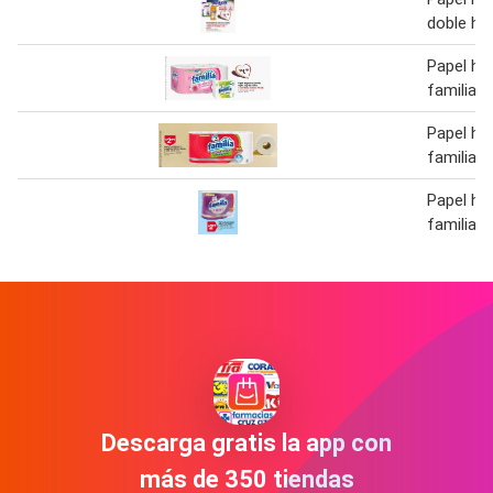
doble hoj
Papel hig
familia
Papel hig
familia 6
Papel hig
familia
Descarga gratis la app con
más de 350 tiendas