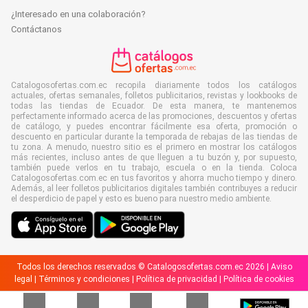
¿Interesado en una colaboración?
Contáctanos
Catalogosofertas.com.ec recopila diariamente todos los catálogos
actuales, ofertas semanales, folletos publicitarios, revistas y lookbooks de
todas las tiendas de Ecuador. De esta manera, te mantenemos
perfectamente informado acerca de las promociones, descuentos y ofertas
de catálogo, y puedes encontrar fácilmente esa oferta, promoción o
descuento en particular durante la temporada de rebajas de las tiendas de
tu zona. A menudo, nuestro sitio es el primero en mostrar los catálogos
más recientes, incluso antes de que lleguen a tu buzón y, por supuesto,
también puede verlos en tu trabajo, escuela o en la tienda. Coloca
Catalogosofertas.com.ec en tus favoritos y ahorra mucho tiempo y dinero.
Además, al leer folletos publicitarios digitales también contribuyes a reducir
el desperdicio de papel y esto es bueno para nuestro medio ambiente.
Todos los derechos reservados © Catalogosofertas.com.ec 2026 |
Aviso
legal
|
Términos y condiciones
|
Política de privacidad
|
Política de cookies