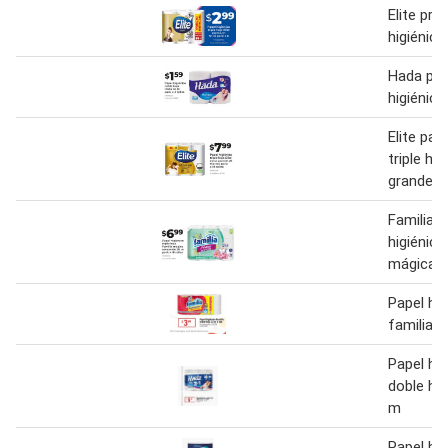
Elite pr
higiénico
Hada pap
higiénico
Elite pap
triple ho
grande
Familia p
higiénico
mágica s
Papel hig
familia
Papel hig
doble ho
m
Papel hig