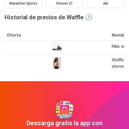
Marathon Sports
Forever 21
Akí
Historial de precios de Waffle 🕒
Oferta
Nombre
Nike waff
Waffle kn
sleeve t
Descarga gratis la app con