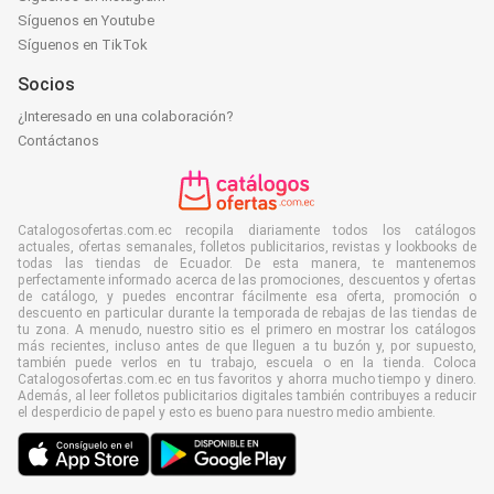
Síguenos en Youtube
Síguenos en TikTok
Socios
¿Interesado en una colaboración?
Contáctanos
Catalogosofertas.com.ec recopila diariamente todos los catálogos
actuales, ofertas semanales, folletos publicitarios, revistas y lookbooks de
todas las tiendas de Ecuador. De esta manera, te mantenemos
perfectamente informado acerca de las promociones, descuentos y ofertas
de catálogo, y puedes encontrar fácilmente esa oferta, promoción o
descuento en particular durante la temporada de rebajas de las tiendas de
tu zona. A menudo, nuestro sitio es el primero en mostrar los catálogos
más recientes, incluso antes de que lleguen a tu buzón y, por supuesto,
también puede verlos en tu trabajo, escuela o en la tienda. Coloca
Catalogosofertas.com.ec en tus favoritos y ahorra mucho tiempo y dinero.
Además, al leer folletos publicitarios digitales también contribuyes a reducir
el desperdicio de papel y esto es bueno para nuestro medio ambiente.