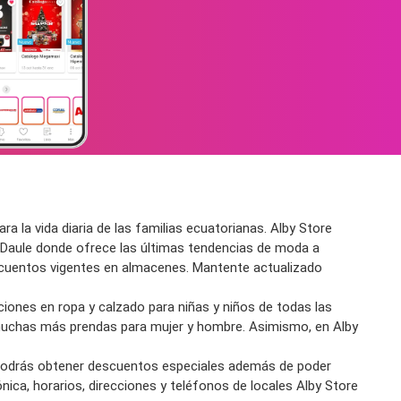
a la vida diaria de las familias ecuatorianas. Alby Store
y Daule donde ofrece las últimas
tendencias de moda
a
cuentos
vigentes en al
macene
s. Mantente actualizado
iones en ropa y calzado
para niñas y niños de todas las
muchas más
prendas
para mujer y hombre. Asimismo, en Alby
Podrás obtener d
escuento
s especiales además de poder
ónica, horarios, direcciones y teléfonos de locales Alby Store