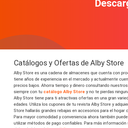
Descarg
Catálogos y Ofertas
de Alby Store
Alby Store es una
cadena de almacenes
que cuenta con
pro
tiene años de experiencia en el mercado y actualmente cue
precios bajos
. Ahorra tiempo y dinero consultando nuestro
siempre con tu
catálogo Alby Store
y no te pierdas ningu
Alby Store tiene para ti atractivas
ofertas en una gran varie
edades. Utiliza los
cupones de tu revista
Alby Store y adquie
Store hallarás grandes
rebaja
s en a
ccesorio
s para el
hogar
Para mayor comodidad y conveniencia ahora también puede
utilizar métodos de pago confiables.
Para más información so