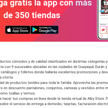
a gratis la app con más
de 350 tiendas
ductos
cómodos y de calidad clasificados en distintas categorías par
nta con
9 sucursales
ubicadas en las
ciudade
s de Guayaquil, Durán 
s
catálogos y folletos
donde hallarás excelentes
promociones y des
na
oferta.
dad de productos textiles
para toda la familia. Aprovecha las
promoc
re en d
escuent
o
pantalones, conjuntos, camisas y vestidos
entre 
como
toallas y termos.
s hacer tus
compras en línea
desde la
tienda virtual
de Alby Store. 
bre el servicio de entrega a domicilio, tarjetas, facturación electr