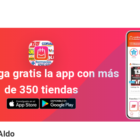
a gratis la app con más
de 350 tiendas
Aldo