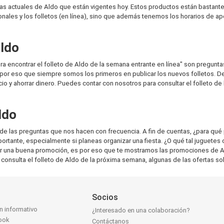
as actuales de Aldo que están vigentes hoy. Estos productos están bastan
ales y los folletos (en línea), sino que además tenemos los horarios de ape
Aldo
ra encontrar el folleto de Aldo de la semana entrante en línea" son pregun
por eso que siempre somos los primeros en publicar los nuevos folletos. De
o y ahorrar dinero. Puedes contar con nosotros para consultar el folleto d
ldo
e las preguntas que nos hacen con frecuencia. A fin de cuentas, ¿para qué
ante, especialmente si planeas organizar una fiesta. ¿O qué tal juguetes 
r una buena promoción, es por eso que te mostramos las promociones de Ald
consulta el folleto de Aldo de la próxima semana, algunas de las ofertas sol
Socios
ín informativo
¿Interesado en una colaboración?
ook
Contáctanos