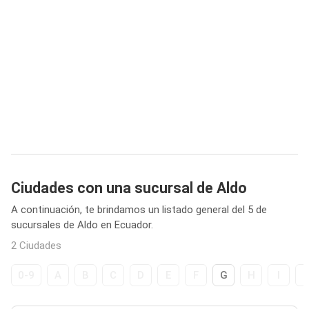
Ciudades con una sucursal de Aldo
A continuación, te brindamos un listado general del 5 de
sucursales de Aldo en Ecuador.
2 Ciudades
0-9
A
B
C
D
E
F
G
H
I