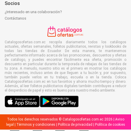
Socios
¿Interesado en una colaboración?
Contáctanos
Catalogosofertas.com.ec recopila diariamente todos los catálogos
actuales, ofertas semanales, folletos publicitarios, revistas y lookbooks de
todas las tiendas de Ecuador. De esta manera, te mantenemos
perfectamente informado acerca de las promociones, descuentos y ofertas
de catálogo, y puedes encontrar fácilmente esa oferta, promoción o
descuento en particular durante la temporada de rebajas de las tiendas de
tu zona. A menudo, nuestro sitio es el primero en mostrar los catálogos
más recientes, incluso antes de que lleguen a tu buzón y, por supuesto,
también puede verlos en tu trabajo, escuela o en la tienda. Coloca
Catalogosofertas.com.ec en tus favoritos y ahorra mucho tiempo y dinero.
Además, al leer folletos publicitarios digitales también contribuyes a reducir
el desperdicio de papel y esto es bueno para nuestro medio ambiente.
Todos los derechos reservados © Catalogosofertas.com.ec 2026 |
Aviso
legal
|
Términos y condiciones
|
Política de privacidad
|
Política de cookies