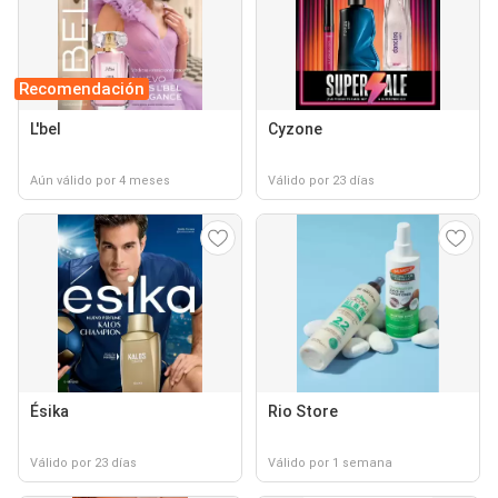
Recomendación
L'bel
Cyzone
Aún válido por 4 meses
Válido por 23 días
Ésika
Rio Store
Válido por 23 días
Válido por 1 semana