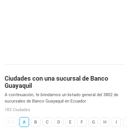
Ciudades con una sucursal de Banco
Guayaquil
A continuación, te brindamos un listado general del 3802 de
sucursales de Banco Guayaquil en Ecuador.
183 Ciudades
0-9
A
B
C
D
E
F
G
H
I