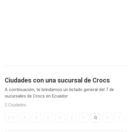
Ciudades con una sucursal de Crocs
A continuación, te brindamos un listado general del 7 de
sucursales de Crocs en Ecuador.
2 Ciudades
0-9
A
B
C
D
E
F
G
H
I