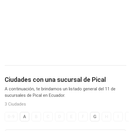
Ciudades con una sucursal de Pical
A continuación, te brindamos un listado general del 11 de
sucursales de Pical en Ecuador.
3 Ciudades
0-9
A
B
C
D
E
F
G
H
I