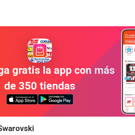
a gratis la app con más
de 350 tiendas
 Swarovski