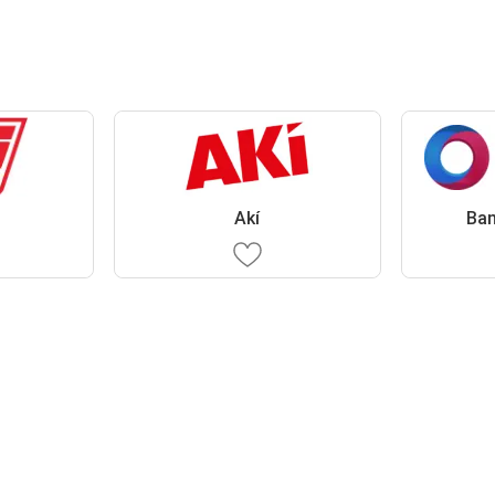
Akí
Ban