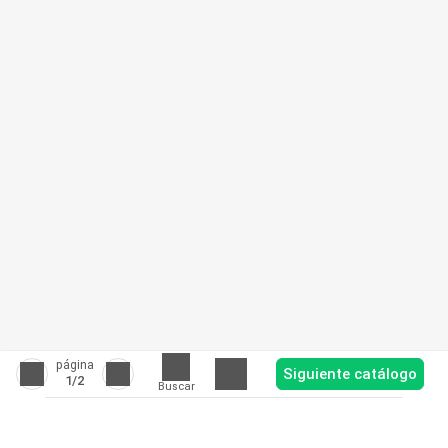
página
Siguiente catálogo
1
/2
Buscar