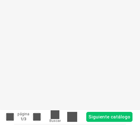
página
Siguiente catálogo
1
/3
Buscar