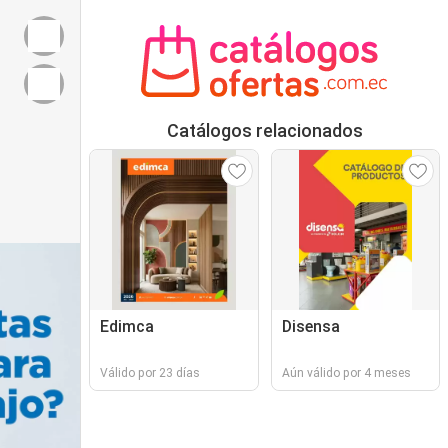
Catálogos relacionados
Edimca
Disensa
Válido por 23 días
Aún válido por 4 meses