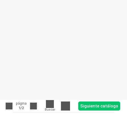
página
Siguiente catálogo
1
/2
Buscar