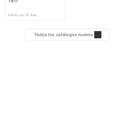
TuTi
Válido por 27 días
Todos los catálogos nuevos