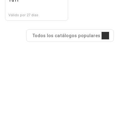
TuTi
Válido por 27 días
Todos los catálogos populares