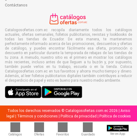
Contáctanos
Catalogosofertas.com.ec recopila diariamente todos los catálogos
actuales, ofertas semanales, folletos publicitarios, revistas y lookbooks de
todas las tiendas de Ecuador. De esta manera, te mantenemos
perfectamente informado acerca de las promociones, descuentos y ofertas
de catálogo, y puedes encontrar fácilmente esa oferta, promoción o
descuento en particular durante la temporada de rebajas de las tiendas de
tu zona. A menudo, nuestro sitio es el primero en mostrar los catálogos
más recientes, incluso antes de que lleguen a tu buzón y, por supuesto,
también puede verlos en tu trabajo, escuela o en la tienda. Coloca
Catalogosofertas.com.ec en tus favoritos y ahorra mucho tiempo y dinero.
Además, al leer folletos publicitarios digitales también contribuyes a reducir
el desperdicio de papel y esto es bueno para nuestro medio ambiente.
Todos los derechos reservados © Catalogosofertas.com.ec 2026 |
Aviso
legal
|
Términos y condiciones
|
Política de privacidad
|
Política de cookies
Ver en App
Catálogos
Ofertas
Favoritos
Guardado