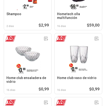
Shampoo
Hometech olla
multifunción
$2,99
$59,00
2 días
16 días
Home club ensaladera de
Home club vaso de vidrio
vidrio
$0,99
$0,99
16 días
16 días