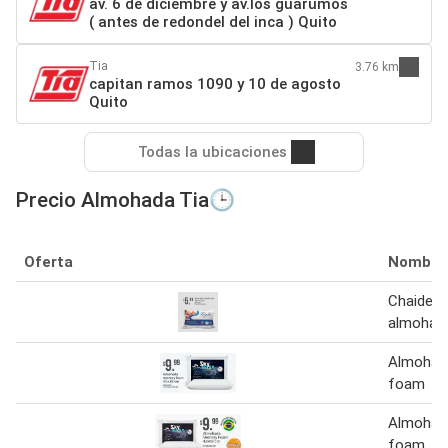
av. 6 de diciembre y av.los guarumos
( antes de redondel del inca ) Quito
Tia
3.76 km
capitan ramos 1090 y 10 de agosto
Quito
Todas la ubicaciones
Precio Almohada Tia🕒
Oferta
Nombre
Chaide ru
almohad
Almohad
foam
Almohad
foam