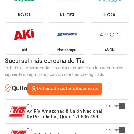
Boyacá
De Prati
Pycca
Akí
Novicompu
AVON
Sucursal más cercana de Tia
Esta Oferta Almohada Tia está disponible en las sucursales
siguientes según la ubicación que has configurado:
Quito
Detectado automáticamente
Tia
2.06 km
Av. Río Amazonas & Unión Nacional
De Periodistas, Quito 170506 499
Quito
Tia
2.92 km