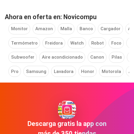
Ahora en oferta en: Novicompu
Monitor
Amazon
Malla
Banco
Cargador
Ac
Termómetro
Freidora
Watch
Robot
Foco
Bl
Subwoofer
Aire acondicionado
Canon
Pilas
Z
Pro
Samsung
Lavadora
Honor
Motorola
As
Descarga gratis la app con
más de 350 tiendas