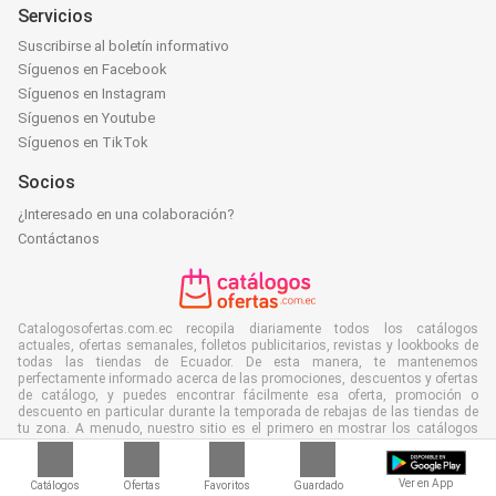
Servicios
Suscribirse al boletín informativo
Síguenos en Facebook
Síguenos en Instagram
Síguenos en Youtube
Síguenos en TikTok
Socios
¿Interesado en una colaboración?
Contáctanos
Catalogosofertas.com.ec recopila diariamente todos los catálogos
actuales, ofertas semanales, folletos publicitarios, revistas y lookbooks de
todas las tiendas de Ecuador. De esta manera, te mantenemos
perfectamente informado acerca de las promociones, descuentos y ofertas
de catálogo, y puedes encontrar fácilmente esa oferta, promoción o
descuento en particular durante la temporada de rebajas de las tiendas de
tu zona. A menudo, nuestro sitio es el primero en mostrar los catálogos
más recientes, incluso antes de que lleguen a tu buzón y, por supuesto,
también puede verlos en tu trabajo, escuela o en la tienda. Coloca
Catalogosofertas.com.ec en tus favoritos y ahorra mucho tiempo y dinero.
Ver en App
Catálogos
Ofertas
Favoritos
Guardado
Además, al leer folletos publicitarios digitales también contribuyes a reducir