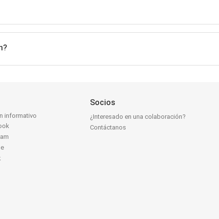
n?
Socios
ín informativo
¿Interesado en una colaboración?
ook
Contáctanos
ram
be
k