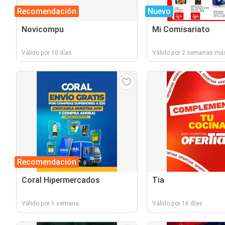
Recomendación
Nuevo
Novicompu
Mi Comisariato
Válido por 10 días
Válido por 2 semanas má
Recomendación
Coral Hipermercados
Tia
Válido por 1 semana
Válido por 16 días