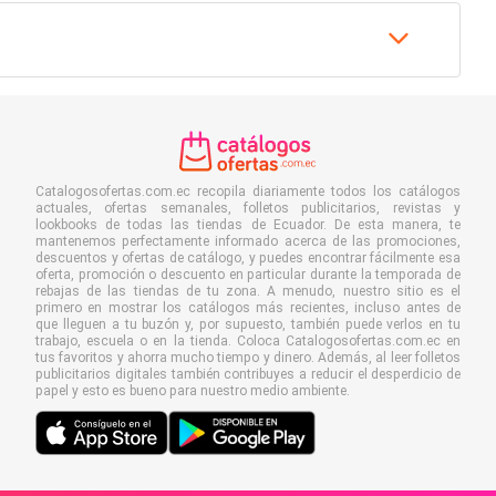
Catalogosofertas.com.ec recopila diariamente todos los catálogos
actuales, ofertas semanales, folletos publicitarios, revistas y
lookbooks de todas las tiendas de Ecuador. De esta manera, te
mantenemos perfectamente informado acerca de las promociones,
descuentos y ofertas de catálogo, y puedes encontrar fácilmente esa
oferta, promoción o descuento en particular durante la temporada de
rebajas de las tiendas de tu zona. A menudo, nuestro sitio es el
primero en mostrar los catálogos más recientes, incluso antes de
que lleguen a tu buzón y, por supuesto, también puede verlos en tu
trabajo, escuela o en la tienda. Coloca Catalogosofertas.com.ec en
tus favoritos y ahorra mucho tiempo y dinero. Además, al leer folletos
publicitarios digitales también contribuyes a reducir el desperdicio de
papel y esto es bueno para nuestro medio ambiente.