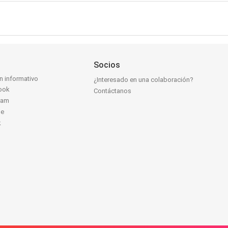
Socios
ín informativo
¿Interesado en una colaboración?
ook
Contáctanos
ram
be
k