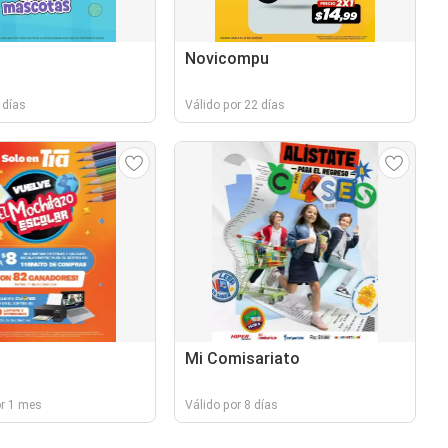
Novicompu
 días
Válido por 22 días
Mi Comisariato
or 1 mes
Válido por 8 días