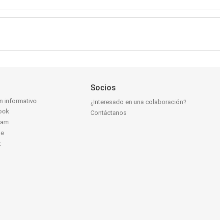
Socios
ín informativo
¿Interesado en una colaboración?
ook
Contáctanos
ram
be
k