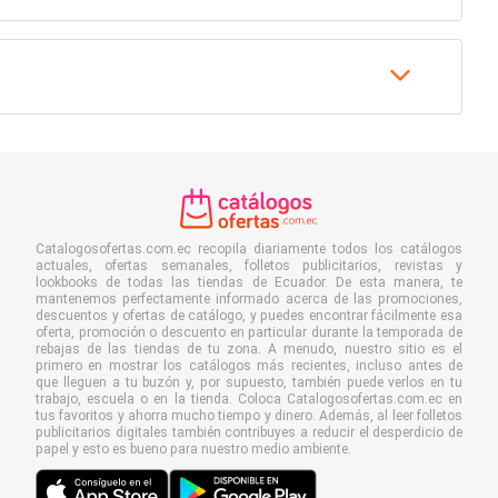
Catalogosofertas.com.ec recopila diariamente todos los catálogos
actuales, ofertas semanales, folletos publicitarios, revistas y
lookbooks de todas las tiendas de Ecuador. De esta manera, te
mantenemos perfectamente informado acerca de las promociones,
descuentos y ofertas de catálogo, y puedes encontrar fácilmente esa
oferta, promoción o descuento en particular durante la temporada de
rebajas de las tiendas de tu zona. A menudo, nuestro sitio es el
primero en mostrar los catálogos más recientes, incluso antes de
que lleguen a tu buzón y, por supuesto, también puede verlos en tu
trabajo, escuela o en la tienda. Coloca Catalogosofertas.com.ec en
tus favoritos y ahorra mucho tiempo y dinero. Además, al leer folletos
publicitarios digitales también contribuyes a reducir el desperdicio de
papel y esto es bueno para nuestro medio ambiente.