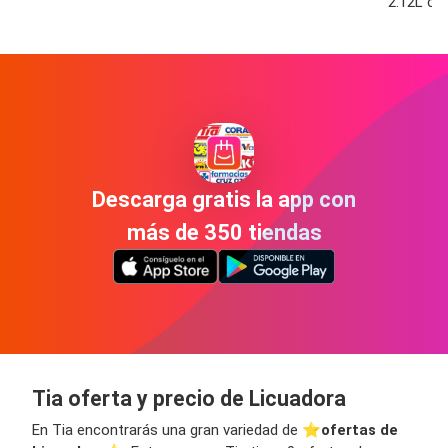
2.12L co
Descarga gratis la app con
más de 350 tiendas
Tia oferta y precio de Licuadora
En Tia encontrarás una gran variedad de ⭐️
ofertas de