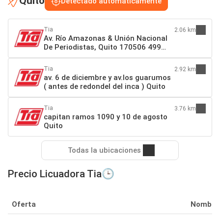
Quito
Detectado automáticamente
Tia
2.06 km
Av. Río Amazonas & Unión Nacional
De Periodistas, Quito 170506 499
Quito
Tia
2.92 km
av. 6 de diciembre y av.los guarumos
( antes de redondel del inca ) Quito
Tia
3.76 km
capitan ramos 1090 y 10 de agosto
Quito
Todas la ubicaciones
Precio Licuadora Tia🕒
Oferta
Nombre