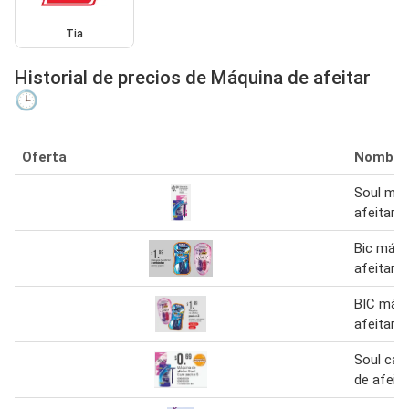
Tia
Historial de precios de Máquina de afeitar
🕒
Oferta
Nombre
Soul máq
afeitar d
Bic máqu
afeitar
BIC máqu
afeitar
Soul car
de afeita