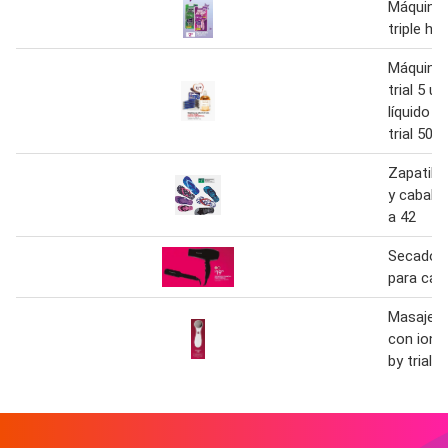
Máquina 
triple ho
Máquina 
trial 5 u
líquido 
trial 500
Zapatill
y caballe
a 42
Secador 
para cabe
Masajead
con ione
by trial