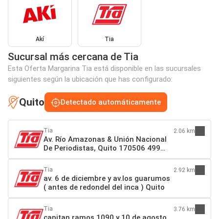
Akí
Tia
Sucursal más cercana de Tia
Esta Oferta Margarina Tia está disponible en las sucursales
siguientes según la ubicación que has configurado:
Quito
Detectado automáticamente
Tia
2.06 km
Av. Río Amazonas & Unión Nacional
De Periodistas, Quito 170506 499
Quito
Tia
2.92 km
av. 6 de diciembre y av.los guarumos
( antes de redondel del inca ) Quito
Tia
3.76 km
capitan ramos 1090 y 10 de agosto