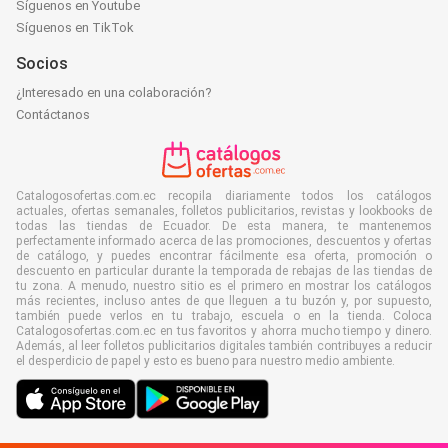
Síguenos en Youtube
Síguenos en TikTok
Socios
¿Interesado en una colaboración?
Contáctanos
Catalogosofertas.com.ec recopila diariamente todos los catálogos
actuales, ofertas semanales, folletos publicitarios, revistas y lookbooks de
todas las tiendas de Ecuador. De esta manera, te mantenemos
perfectamente informado acerca de las promociones, descuentos y ofertas
de catálogo, y puedes encontrar fácilmente esa oferta, promoción o
descuento en particular durante la temporada de rebajas de las tiendas de
tu zona. A menudo, nuestro sitio es el primero en mostrar los catálogos
más recientes, incluso antes de que lleguen a tu buzón y, por supuesto,
también puede verlos en tu trabajo, escuela o en la tienda. Coloca
Catalogosofertas.com.ec en tus favoritos y ahorra mucho tiempo y dinero.
Además, al leer folletos publicitarios digitales también contribuyes a reducir
el desperdicio de papel y esto es bueno para nuestro medio ambiente.