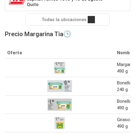
Quito
Todas la ubicaciones
Precio Margarina Tia🕒
Oferta
Nombre
Margarin
490 g
Bonella 
240 g
Bonella 
490 g
Girasol 
490 g