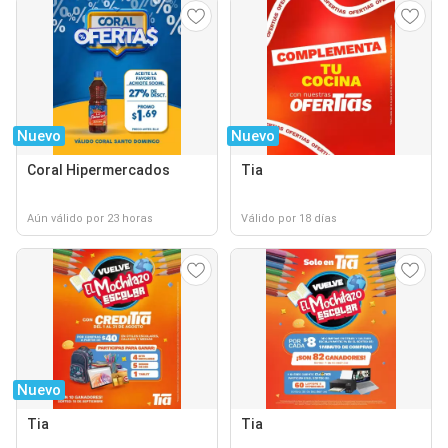
Nuevo
Nuevo
Coral Hipermercados
Tia
Aún válido por 23 horas
Válido por 18 días
Nuevo
Tia
Tia