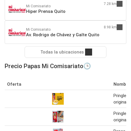
7.28 km
Mi Comisariato
Hiper Prensa Quito
8.98 km
Mi Comisariato
Av. Rodrigo de Chávez y Galte Quito
Todas la ubicaciones
Precio Papas Mi Comisariato🕒
Oferta
Nombre
Pringles
original 
Pringles
original 