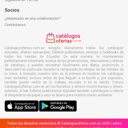
Socios
¿Interesado en una colaboración?
Contáctanos
Catalogosofertas.com.ec recopila diariamente todos los catálogos
actuales, ofertas semanales, folletos publicitarios, revistas y lookbooks de
todas las tiendas de Ecuador. De esta manera, te mantenemos
perfectamente informado acerca de las promociones, descuentos y ofertas
de catálogo, y puedes encontrar fácilmente esa oferta, promoción o
descuento en particular durante la temporada de rebajas de las tiendas de
tu zona. A menudo, nuestro sitio es el primero en mostrar los catálogos
más recientes, incluso antes de que lleguen a tu buzón y, por supuesto,
también puede verlos en tu trabajo, escuela o en la tienda. Coloca
Catalogosofertas.com.ec en tus favoritos y ahorra mucho tiempo y dinero.
Además, al leer folletos publicitarios digitales también contribuyes a reducir
el desperdicio de papel y esto es bueno para nuestro medio ambiente.
Todos los derechos reservados © Catalogosofertas.com.ec 2026 |
Aviso