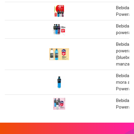
Bebida h
Powerade
Bebida h
powerade
Bebida h
powerad
(blueberr
manzana
Bebida h
mora azu
Powerade
Bebida H
Powerad