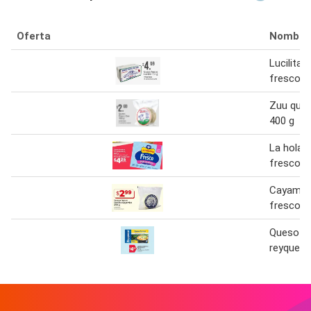
Oferta
Nombre
Lucilita 
fresco 7
Zuu ques
400 g
La holan
fresco 4
Cayambe
fresco lu
Queso f
reyqueso