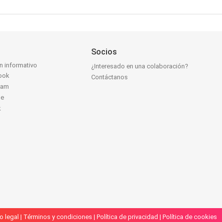
Socios
ín informativo
¿Interesado en una colaboración?
ook
Contáctanos
ram
be
k
o legal
|
Términos y condiciones
|
Política de privacidad
|
Política de cookies