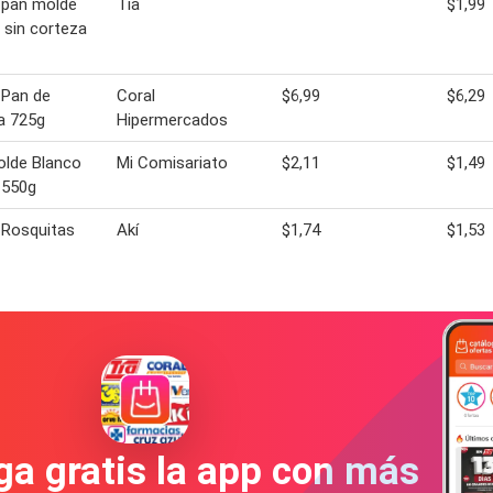
 pan molde
Tia
$1,99
 sin corteza
 Pan de
Coral
$6,99
$6,29
a 725g
Hipermercados
olde Blanco
Mi Comisariato
$2,11
$1,49
 550g
 Rosquitas
Akí
$1,74
$1,53
a gratis la app con más