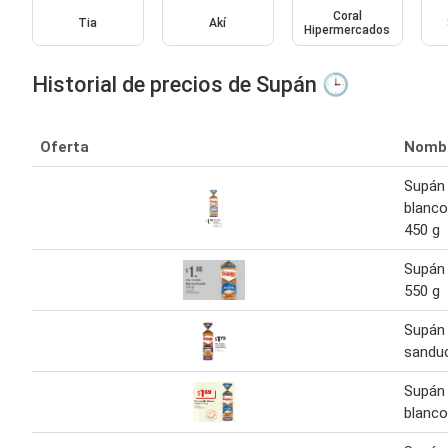
Coral
Tia
Akí
Hipermercados
Historial de precios de Supán 🕒
Oferta
Nomb
Supán
blanco
450 g
Supán 
550 g
Supán
sandu
Supán
blanco