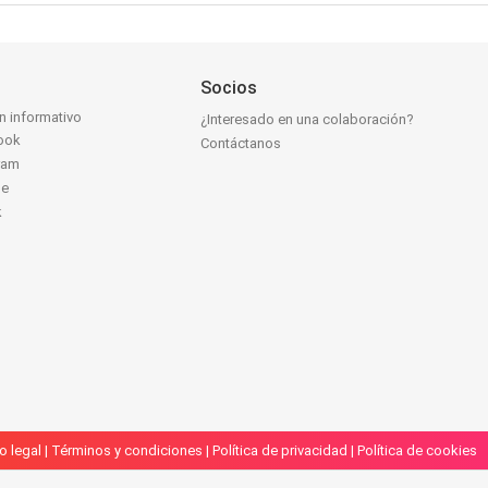
Socios
ín informativo
¿Interesado en una colaboración?
ook
Contáctanos
ram
be
k
o legal
|
Términos y condiciones
|
Política de privacidad
|
Política de cookies