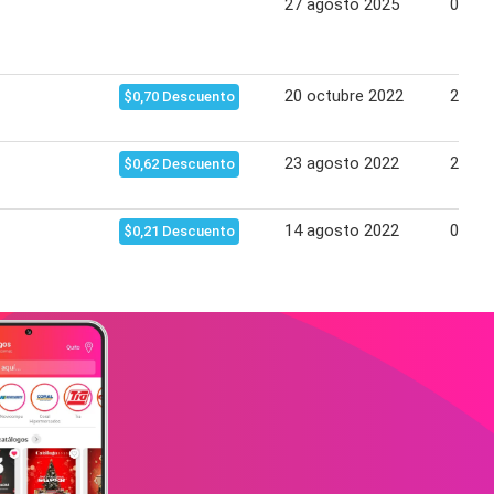
27 agosto 2025
09 se
20 octubre 2022
23 oc
$0,70 Descuento
23 agosto 2022
26 ag
$0,62 Descuento
14 agosto 2022
07 se
$0,21 Descuento