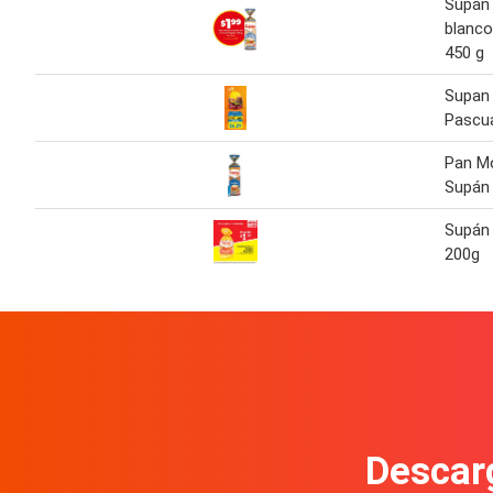
Supán
blanco
450 g
Supan
Pascu
Pan M
Supán
Supán
200g
Descarg