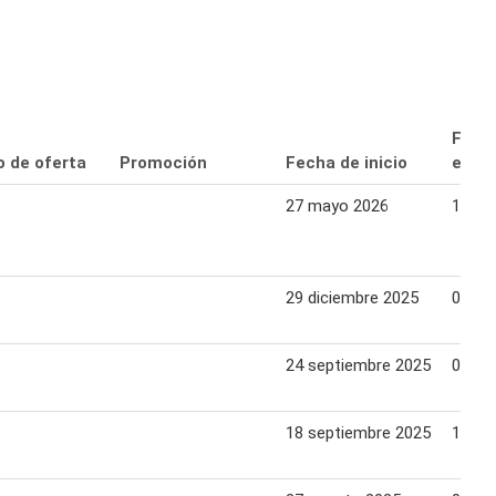
Fech
o de oferta
Promoción
Fecha de inicio
expir
27 mayo 2026
10 ju
29 diciembre 2025
08 en
24 septiembre 2025
07 oc
18 septiembre 2025
18 se