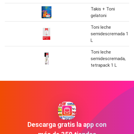
Takis + Toni
gelatoni
Toni leche
semidescremada 1
L
Toni leche
semidescremada,
tetrapack 1 L
Descarga gratis la app con