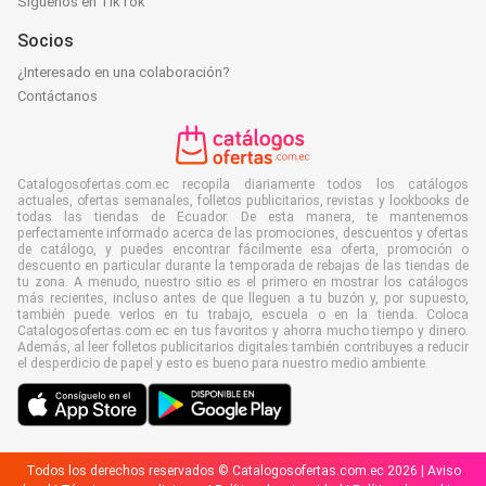
Síguenos en TikTok
Socios
¿Interesado en una colaboración?
Contáctanos
Catalogosofertas.com.ec recopila diariamente todos los catálogos
actuales, ofertas semanales, folletos publicitarios, revistas y lookbooks de
todas las tiendas de Ecuador. De esta manera, te mantenemos
perfectamente informado acerca de las promociones, descuentos y ofertas
de catálogo, y puedes encontrar fácilmente esa oferta, promoción o
descuento en particular durante la temporada de rebajas de las tiendas de
tu zona. A menudo, nuestro sitio es el primero en mostrar los catálogos
más recientes, incluso antes de que lleguen a tu buzón y, por supuesto,
también puede verlos en tu trabajo, escuela o en la tienda. Coloca
Catalogosofertas.com.ec en tus favoritos y ahorra mucho tiempo y dinero.
Además, al leer folletos publicitarios digitales también contribuyes a reducir
el desperdicio de papel y esto es bueno para nuestro medio ambiente.
Todos los derechos reservados © Catalogosofertas.com.ec 2026 |
Aviso