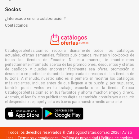
Socios
¿Interesado en una colaboración?
Contáctanos
Catalogosofertas.com.ec recopila diariamente todos los catálogos
actuales, ofertas semanales, folletos publicitarios, revistas y lookbooks de
todas las tiendas de Ecuador. De esta manera, te mantenemos
perfectamente informado acerca de las promociones, descuentos y ofertas
de catálogo, y puedes encontrar fácilmente esa oferta, promoción o
descuento en particular durante la temporada de rebajas de las tiendas de
tu zona. A menudo, nuestro sitio es el primero en mostrar los catálogos
más recientes, incluso antes de que lleguen a tu buzón y, por supuesto,
también puede verlos en tu trabajo, escuela o en la tienda. Coloca
Catalogosofertas.com.ec en tus favoritos y ahorra mucho tiempo y dinero.
Además, al leer folletos publicitarios digitales también contribuyes a reducir
el desperdicio de papel y esto es bueno para nuestro medio ambiente.
Todos los derechos reservados © Catalogosofertas.com.ec 2026 |
Aviso
legal
|
Términos y condiciones
|
Política de privacidad
|
Política de cookies