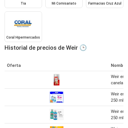
Tia
Mi Comisariato
Farmacias Cruz Azul
Coral Hipermercados
Historial de precios de Weir 🕒
Oferta
Nombre
Weir enj
canela m
Weir enj
250 ml
Weir enj
250 ml