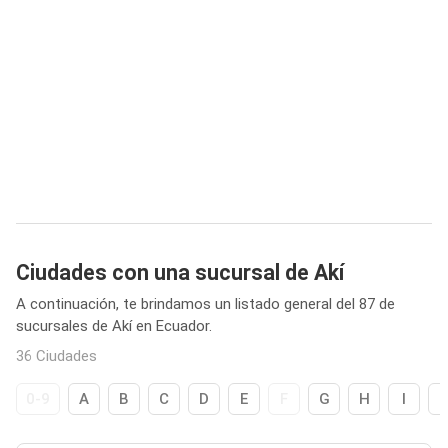
Ciudades con una sucursal de Akí
A continuación, te brindamos un listado general del 87 de
sucursales de Akí en Ecuador.
36 Ciudades
0-9
A
B
C
D
E
F
G
H
I