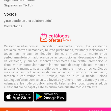
Síguenos en TikTok
Socios
¿Interesado en una colaboración?
Contáctanos
Catalogosofertas.com.ec recopila diariamente todos los catálogos
actuales, ofertas semanales, folletos publicitarios, revistas y lookbooks de
todas las tiendas de Ecuador. De esta manera, te mantenemos
perfectamente informado acerca de las promociones, descuentos y ofertas
de catálogo, y puedes encontrar fácilmente esa oferta, promoción o
descuento en particular durante la temporada de rebajas de las tiendas de
tu zona. A menudo, nuestro sitio es el primero en mostrar los catálogos
más recientes, incluso antes de que lleguen a tu buzón y, por supuesto,
también puede verlos en tu trabajo, escuela o en la tienda. Coloca
Catalogosofertas.com.ec en tus favoritos y ahorra mucho tiempo y dinero.
Además, al leer folletos publicitarios digitales también contribuyes a reducir
el desperdicio de papel y esto es bueno para nuestro medio ambiente.