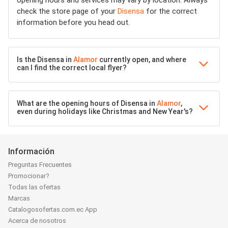
opening hours and services may vary by location. Always
check the store page of your
Disensa
for the correct
information before you head out.
Is the Disensa in
Alamor
currently open, and where
can I find the correct local flyer?
What are the opening hours of Disensa in
Alamor
,
even during holidays like Christmas and New Year's?
Información
Preguntas Frecuentes
Promocionar?
Todas las ofertas
Marcas
Catalogosofertas.com.ec App
Acerca de nosotros