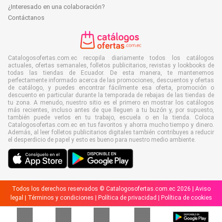
¿Interesado en una colaboración?
Contáctanos
Catalogosofertas.com.ec recopila diariamente todos los catálogos
actuales, ofertas semanales, folletos publicitarios, revistas y lookbooks de
todas las tiendas de Ecuador. De esta manera, te mantenemos
perfectamente informado acerca de las promociones, descuentos y ofertas
de catálogo, y puedes encontrar fácilmente esa oferta, promoción o
descuento en particular durante la temporada de rebajas de las tiendas de
tu zona. A menudo, nuestro sitio es el primero en mostrar los catálogos
más recientes, incluso antes de que lleguen a tu buzón y, por supuesto,
también puede verlos en tu trabajo, escuela o en la tienda. Coloca
Catalogosofertas.com.ec en tus favoritos y ahorra mucho tiempo y dinero.
Además, al leer folletos publicitarios digitales también contribuyes a reducir
el desperdicio de papel y esto es bueno para nuestro medio ambiente.
Todos los derechos reservados © Catalogosofertas.com.ec 2026 |
Aviso
legal
|
Términos y condiciones
|
Política de privacidad
|
Política de cookies