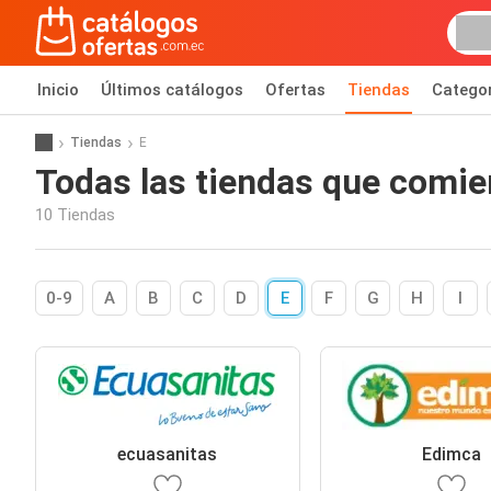
Inicio
Últimos catálogos
Ofertas
Tiendas
Catego
Tiendas
E
Todas las tiendas que comien
10 Tiendas
0-9
A
B
C
D
E
F
G
H
I
ecuasanitas
Edimca