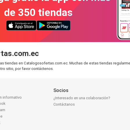
de 350 tiendas
rtas.com.ec
las tiendas en Catalogosofertas.com.ec. Muchas de estas tiendas regularmente
ro sitio, por favor contáctenos.
Socios
ín informativo
¿Interesado en una colaboración?
ook
Contáctanos
ram
be
k