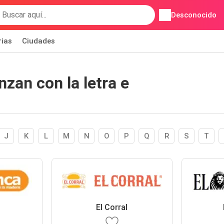
Desconocido
rias
Ciudades
zan con la letra e
J
K
L
M
N
O
P
Q
R
S
T
El Corral