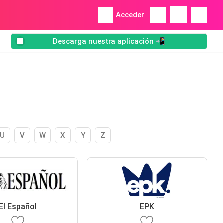
Acceder
Descarga nuestra aplicación 📲
U
V
W
X
Y
Z
El Español
EPK