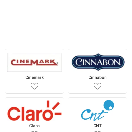
Cinemark
Cinnabon
Claro
CNT