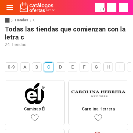
!
Tiendas
C
Todas las tiendas que comienzan con la
letra c
24 Tiendas
0-9
A
B
C
D
E
F
G
H
I
Camisas Él
Carolina Herrera