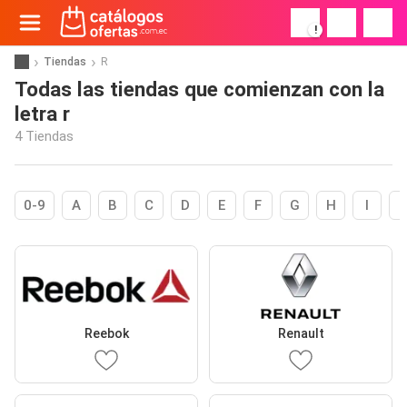
!
Tiendas
R
Todas las tiendas que comienzan con la
letra r
4 Tiendas
0-9
A
B
C
D
E
F
G
H
I
Reebok
Renault