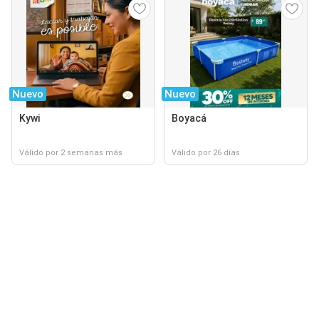
Nuevo
Nuevo
Kywi
Boyacá
Válido por 2 semanas más
Válido por 26 días