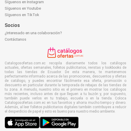
Síguenos en Instagram
Síguenos en Youtube
Síguenos en TikTok
Socios
¿Interesado en una colaboración?
Contáctanos
Catalogosofertas.com.ec recopila diariamente todos los catálogos
actuales, ofertas semanales, folletos publicitarios, revistas y lookbooks de
todas las tiendas de Ecuador. De esta manera, te mantenemos
perfectamente informado acerca de las promociones, descuentos y ofertas
de catálogo, y puedes encontrar fácilmente esa oferta, promoción o
descuento en particular durante la temporada de rebajas de las tiendas de
tu zona. A menudo, nuestro sitio es el primero en mostrar los catálogos
más recientes, incluso antes de que lleguen a tu buzón y, por supuesto,
también puede verlos en tu trabajo, escuela o en la tienda. Coloca
Catalogosofertas.com.ec en tus favoritos y ahorra mucho tiempo y dinero.
Además, al leer folletos publicitarios digitales también contribuyes a reducir
el desperdicio de papel y esto es bueno para nuestro medio ambiente.